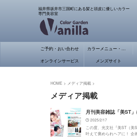
福井県坂井市三国町にある髪と頭皮に優しいカラー
専門美容室
ご予約・おい合わせ
カラーメニュー・料金
オンラインサービス
メンズサイト
HOME
>
メディア掲載
>
メディア掲載
月刊美容雑誌「美ST
2025/2/17
この度、光文社『美ST（美STOR
叶えて褒められヘアに！ 企画に