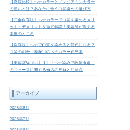
【徹底比較】ヘナカラーとノンジアミンカラー
の違いとは？あなたに合う白髪染めの選び方
【完全保存版】ヘナカラーで白髪を染めるメリ
ット・デメリットを徹底解説！美容師が教える
本当のところ
【保存版】ヘナで白髪を染めると何色になる？
白髪の割合・履歴別のヘナカラー色見本
【美容室Vanillaより】「ヘナ染めで救急搬送」
のニュースに関する当店の見解と注意点
アーカイブ
2026年8月
2026年7月
2026年6月