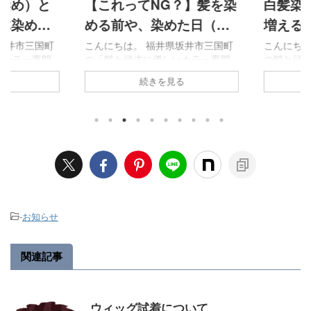
染め）と
【これってNG？】髪を染
白髪染め
体染め）
める前や、染めた日（染
増える？
スメ？専
めた後）にやってはいけ
い為の対
坂井市三国町
こんにちは。 福井県坂井市三国町
こんにちは
カラー専門
の「髪と頭皮に優しいカラー専門
の髪と頭皮
！
ないこと
ラ）」です。
美容室Vanilla（バニラ）」です。
門美容室Van
続きを見る
元染め）と
今回は、髪を染める前、髪を染め
昔から、こ
）のメリッ
ている時、髪を染めた日（染めた
ますし、お
していきま
後）にやってはいけないことを解
ことがあり
たい時ってど
説していきます。 髪を染める前に
めと白髪の
大体この、２
やってはいけないこと まず、髪を
やさない為
まると思い
染める前に、やってはいけないこ
ていきたい
室やカラー専
とを解説していきます。髪を染め
論から ま
ーと違い、
る前に以下のことをしてしまう
きます。 
染め） フル
と、髪を染めている時にしみてし
関係 白髪
この２つから
まったり、スムーズにヘアカラー
る直接的な
-
お知らせ
では、どちら
施術を行うことができませんので
の低下と、
らを選択す
注意が必要です。 髪を染める前に
ることも１つの
りやすく解
やってはいけないことは、 髪を染
ス対策 活性
関連記事
める前NG ...
ウィッグ試着について