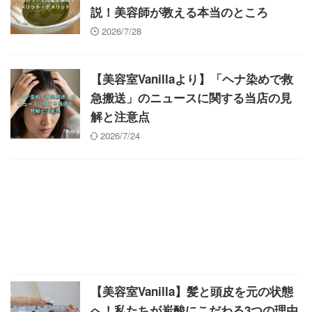
説！美容師が教える本当のところ
2026/7/28
【美容室Vanillaより】「ヘナ染めで救
急搬送」のニュースに関する当店の見
解と注意点
2026/7/24
【美容室Vanilla】髪と頭皮を元の状態
へ！私たちが炭酸にこだわる3つの理由