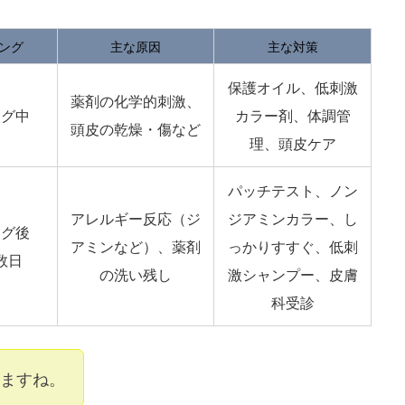
ング
主な原因
主な対策
保護オイル、低刺激
薬剤の化学的刺激、
ング中
カラー剤、体調管
頭皮の乾燥・傷など
理、頭皮ケア
パッチテスト、ノン
アレルギー反応（ジ
ジアミンカラー、し
ング後
アミンなど）、薬剤
っかりすすぐ、低刺
数日
の洗い残し
激シャンプー、皮膚
科受診
ますね。