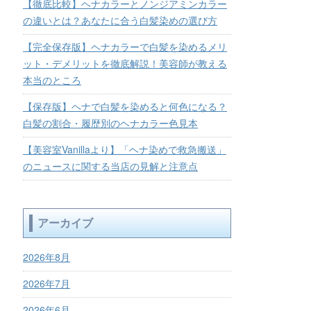
【徹底比較】ヘナカラーとノンジアミンカラー
の違いとは？あなたに合う白髪染めの選び方
【完全保存版】ヘナカラーで白髪を染めるメリ
ット・デメリットを徹底解説！美容師が教える
本当のところ
【保存版】ヘナで白髪を染めると何色になる？
白髪の割合・履歴別のヘナカラー色見本
【美容室Vanillaより】「ヘナ染めで救急搬送」
のニュースに関する当店の見解と注意点
アーカイブ
2026年8月
2026年7月
2026年6月