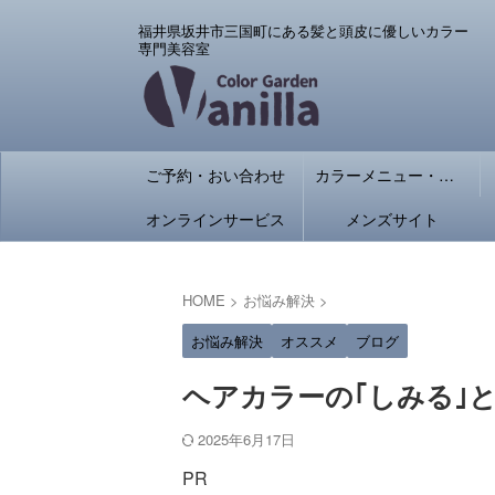
福井県坂井市三国町にある髪と頭皮に優しいカラー
専門美容室
ご予約・おい合わせ
カラーメニュー・料金
オンラインサービス
メンズサイト
HOME
>
お悩み解決
>
お悩み解決
オススメ
ブログ
ヘアカラーの｢しみる｣
2025年6月17日
PR