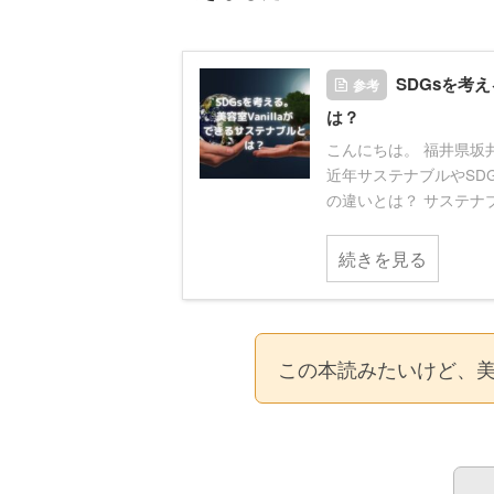
SDGsを考
参考
は？
こんにちは。 福井県坂井
近年サステナブルやSD
の違いとは？ サステナブル
続きを見る
この本読みたいけど、