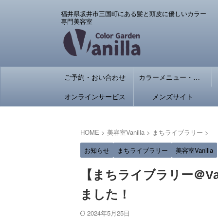
福井県坂井市三国町にある髪と頭皮に優しいカラー
専門美容室
ご予約・おい合わせ
カラーメニュー・料金
オンラインサービス
メンズサイト
HOME
>
美容室Vanilla
>
まちライブラリー
>
お知らせ
まちライブラリー
美容室Vanilla
【まちライブラリー＠Va
ました！
2024年5月25日