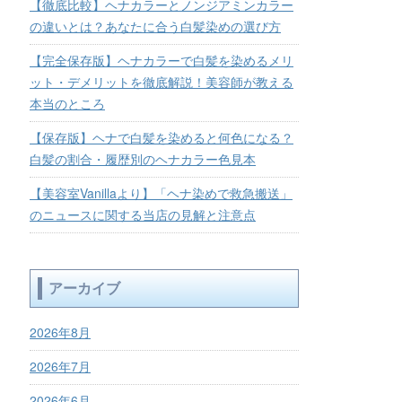
【徹底比較】ヘナカラーとノンジアミンカラー
の違いとは？あなたに合う白髪染めの選び方
【完全保存版】ヘナカラーで白髪を染めるメリ
ット・デメリットを徹底解説！美容師が教える
本当のところ
【保存版】ヘナで白髪を染めると何色になる？
白髪の割合・履歴別のヘナカラー色見本
【美容室Vanillaより】「ヘナ染めで救急搬送」
のニュースに関する当店の見解と注意点
アーカイブ
2026年8月
2026年7月
2026年6月