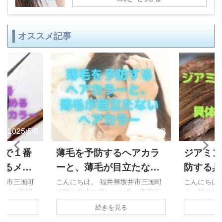
オススメ記事
2025/5/8
2025/5/8
室で１番
薄毛を予防するヘアカラ
ジアミン
めるメニ
ーと、薄毛が目立たない
防する具
ラーで
ヘアカラー
坂井市三国町
こんにちは。 福井県坂井市三国町
こんにちは
カラー専門
で髪と頭皮に優しいカラー専門店
で、髪と頭
。 誰しも、
を運営していますVanilla（バニ
美容室を運
続きを見る
とですよ
ラ）です。 ヘアカラーと薄毛は、
す。 今回
ルでも述べた
直接的な因果関係はありません
ならない為