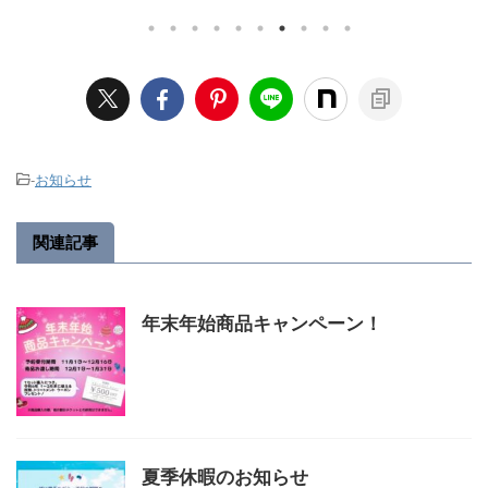
１番頭皮が老
が、ヘアカラーが頭皮に良いもの
していきま
であるヘア
ではないのも事実です。 今回は、
ーを予防す
っていくの
薄毛を予防するヘアカラーと、薄
からお話し
 なぜ、ヘア
毛が目立たないヘアカラーのお話
を意識して
化を促進し
していきます。 まずは結論から ま
ルギーの発
カラーが美容
ず、薄毛予防にオススメなヘアカ
きます。 
皮の老化を
ラーと、薄毛が目立たないヘアカ
れている方
解説しま
ラーを紹介します。 薄毛を予防す
い。 なぜ
-
お知らせ
ーマには、２
るヘアカラーとは？ まず、「ヘア
が必要か？
必要になり
カラーと薄毛は、直接的な因果関
アレルギー
種類を見てい
係はありません。」 と言ったのに
ないかを説
関連記事
は理由があ ...
まだご存じで 
年末年始商品キャンペーン！
夏季休暇のお知らせ